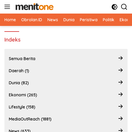
Langsung
ke
konten
Home
Obrolan.ID
News
Dunia
Peristiwa
Politik
Ekono
Indeks
Semua Berita
Daerah (1)
Dunia (82)
Ekonomi (265)
Lifestyle (158)
MediaOutReach (1881)
News (633)