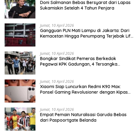
Doni Salmanan Bebas Bersyarat dari Lapas
Sukamiskin Setelah 4 Tahun Penjara
Jumat, 10 April 2026
Gangguan PLN Mati Lampu di Jakarta: Dari
Kemacetan Hingga Penumpang Terjebak Lift
MRT
Jumat, 10 April 2026
Bongkar Sindikat Pemeras Berkedok
Pegawai KPK Gadungan, 4 Tersangka
Diringkus Bersama Barang Bukti Ribuan
Dollar AS
Jumat, 10 April 2026
Xiaomi Siap Luncurkan Redmi K90 Max:
Ponsel Gaming Revolusioner dengan Kipas
Pendingin Terintegrasi
Jumat, 10 April 2026
Empat Pemain Naturalisasi Garuda Bebas
dari Paspoortgate Belanda