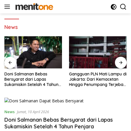
Langsung
ke
konten
News
Doni Salmanan Bebas
Gangguan PLN Mati Lampu di
Bersyarat dari Lapas
Jakarta: Dari Kemacetan
Sukamiskin Setelah 4 Tahun
Hingga Penumpang Terjebak
Penjara
Lift MRT
News
Jumat, 10 April 2026
Doni Salmanan Bebas Bersyarat dari Lapas
Sukamiskin Setelah 4 Tahun Penjara