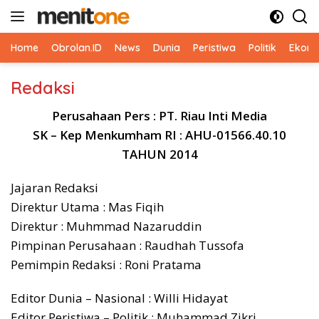
Langsung
ke
konten
Home
Obrolan.ID
News
Dunia
Peristiwa
Politik
Ekono
Redaksi
Perusahaan Pers : PT. Riau Inti Media
SK – Kep Menkumham RI : AHU-01566.40.10
TAHUN 2014
Jajaran Redaksi
Direktur Utama : Mas Fiqih
Direktur : Muhmmad Nazaruddin
Pimpinan Perusahaan : Raudhah Tussofa
Pemimpin Redaksi : Roni Pratama
Editor Dunia – Nasional : Willi Hidayat
Editor Peristiwa – Politik : Muhammad Zikri