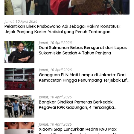
Jumat, 10 April 2026
Pelantikan Liliek Prisbawono Adi sebagai Hakim Konstitusi:
Jejak Panjang Karier Yudisial yang Penuh Tantangan
Jumat, 10 April 2026
Doni Salmanan Bebas Bersyarat dari Lapas
Sukamiskin Setelah 4 Tahun Penjara
Jumat, 10 April 2026
Gangguan PLN Mati Lampu di Jakarta: Dari
Kemacetan Hingga Penumpang Terjebak Lift
MRT
Jumat, 10 April 2026
Bongkar Sindikat Pemeras Berkedok
Pegawai KPK Gadungan, 4 Tersangka
Diringkus Bersama Barang Bukti Ribuan
Dollar AS
Jumat, 10 April 2026
Xiaomi Siap Luncurkan Redmi K90 Max: