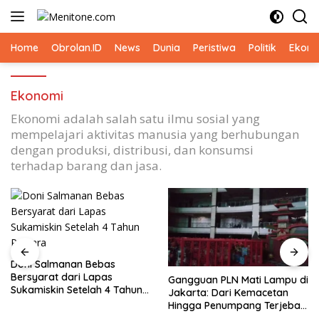
Langsung
ke
konten
Home
Obrolan.ID
News
Dunia
Peristiwa
Politik
Ekono
Ekonomi
Ekonomi adalah salah satu ilmu sosial yang
mempelajari aktivitas manusia yang berhubungan
dengan produksi, distribusi, dan konsumsi
terhadap barang dan jasa.
Doni Salmanan Bebas
Bersyarat dari Lapas
Gangguan PLN Mati Lampu di
Sukamiskin Setelah 4 Tahun
Jakarta: Dari Kemacetan
Penjara
Hingga Penumpang Terjebak
Lift MRT