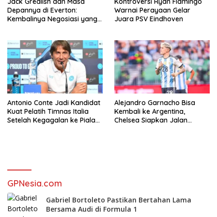
Jack Grealish dan Masa
Kontroversi Ryan Flamingo
Depannya di Everton:
Warnai Perayaan Gelar
Kembalinya Negosiasi yang
Juara PSV Eindhoven
Menentukan
Antonio Conte Jadi Kandidat
Alejandro Garnacho Bisa
Kuat Pelatih Timnas Italia
Kembali ke Argentina,
Setelah Kegagalan ke Piala
Chelsea Siapkan Jalan
Dunia 2026
Keluar
GPNesia.com
Gabriel Bortoleto Pastikan Bertahan Lama
Bersama Audi di Formula 1