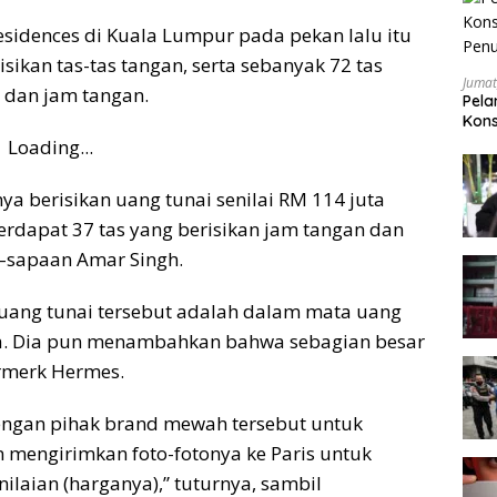
Residences di Kuala Lumpur pada pekan lalu itu
sikan tas-tas tangan, serta sebanyak 72 tas
Jumat
n dan jam tangan.
Pela
Kons
Pen
Loading...
anya berisikan uang tunai senilai RM 114 juta
erdapat 37 tas yang berisikan jam tangan dan
 –sapaan Amar Singh.
uang tunai tersebut adalah dalam mata uang
ra. Dia pun menambahkan bahwa sebagian besar
ermerk Hermes.
ngan pihak brand mewah tersebut untuk
mengirimkan foto-fotonya ke Paris untuk
nilaian (harganya),” tuturnya, sambil