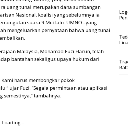
tara uang tunai merupakan dana sumbangan
Log
risan Nasional, koalisi yang sebelumnya ia
Pen
pemungutan suara 9 Mei lalu. UMNO –yang
elah mengeluarkan pernyataan bahwa uang tunai
Ted
kembalikan.
Lin
erajaan Malaysia, Mohamad Fuzi Harun, telah
adap bantahan sekaligus upaya hukum dari
Tra
Bat
ng. Kami harus membongkar pokok
u,” ujar Fuzi. “Segala permintaan atau aplikasi
ng semestinya,” tambahnya.
Loading...