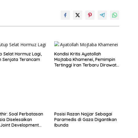
up Selat Hormuz Lagi,
Kondisi Kritis Ayatollah
n Senjata Terancam
Mojtaba Khamenei, Pemimpin
Tertinggi Iran Terbaru Dirawat
Intensif di Qom
hir: Soal Perbatasan
Posisi Razan Najjar Sebagai
sia Diselesaikan
Paramedis di Gaza Digantikan
Joint Development
Ibunda