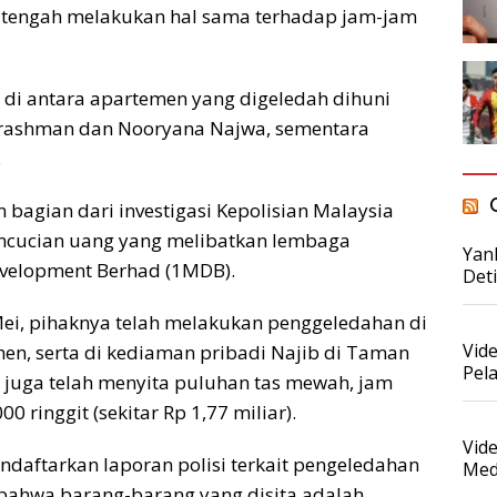
engah melakukan hal sama terhadap jam-jam
di antara apartemen yang digeledah dihuni
Norashman dan Nooryana Najwa, sementara
.
bagian dari investigasi Kepolisian Malaysia
encucian uang yang melibatkan lembaga
Yan
velopment Berhad (1MDB).
Det
Mei, pihaknya telah melakukan penggeledahan di
Vid
men, serta di kediaman pribadi Najib di Taman
Pel
si juga telah menyita puluhan tas mewah, jam
00 ringgit (sekitar Rp 1,77 miliar).
Vid
endaftarkan laporan polisi terkait pengeledahan
Med
bahwa barang-barang yang disita adalah