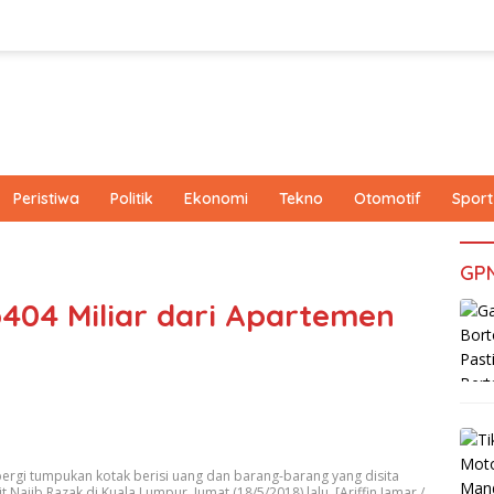
Peristiwa
Politik
Ekonomi
Tekno
Otomotif
Sport
GP
Rp404 Miliar dari Apartemen
ergi tumpukan kotak berisi uang dan barang-barang yang disita
ajib Razak di Kuala Lumpur, Jumat (18/5/2018) lalu. [Ariffin Jamar /