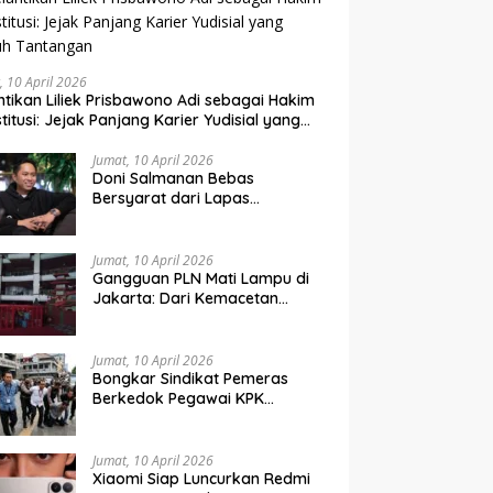
, 10 April 2026
ntikan Liliek Prisbawono Adi sebagai Hakim
titusi: Jejak Panjang Karier Yudisial yang
uh Tantangan
Jumat, 10 April 2026
Doni Salmanan Bebas
Bersyarat dari Lapas
Sukamiskin Setelah 4 Tahun
Penjara
Jumat, 10 April 2026
Gangguan PLN Mati Lampu di
Jakarta: Dari Kemacetan
Hingga Penumpang Terjebak
Lift MRT
Jumat, 10 April 2026
Bongkar Sindikat Pemeras
Berkedok Pegawai KPK
Gadungan, 4 Tersangka
Diringkus Bersama Barang
Bukti Ribuan Dollar AS
Jumat, 10 April 2026
Xiaomi Siap Luncurkan Redmi