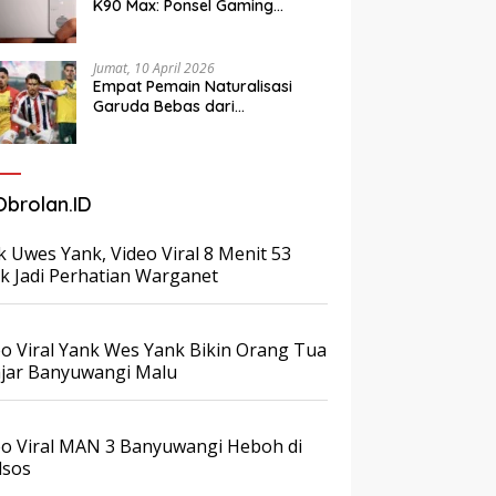
K90 Max: Ponsel Gaming
Revolusioner dengan Kipas
Pendingin Terintegrasi
Jumat, 10 April 2026
Empat Pemain Naturalisasi
Garuda Bebas dari
Paspoortgate Belanda
Obrolan.ID
k Uwes Yank, Video Viral 8 Menit 53
ik Jadi Perhatian Warganet
eo Viral Yank Wes Yank Bikin Orang Tua
ajar Banyuwangi Malu
eo Viral MAN 3 Banyuwangi Heboh di
sos